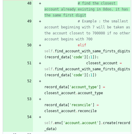
# find the closest 
account already existing in Odoo, it has 
the same first digit
# Example : the smallest 
account beginning with 7 will be taken as 
the account closest to 700000 if no other 
account begins with 700              
elif
self
.
find_account_with_same_firsts_digits
(
record_data
[
'
code
'
]
[
:
1
]
)
:
closest_account
=
self
.
find_account_with_same_firsts_digits
(
record_data
[
'
code
'
]
[
:
1
]
)
record_data
[
'
account_type
'
]
=
closest_account
.
account_type
record_data
[
'
reconcile
'
]
=
closest_account
.
reconcile
self
.
env
[
'
account.account
'
]
.
create
(
record
_data
)