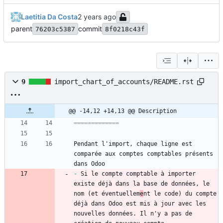
Laetitia Da Costa
parent
commit
76203c5387
8f0218c43f
9
import_chart_of_accounts/README.rst
@@ -14,12 +14,13 @@ Description
=============
Pendant l'import, chaque ligne est 
comparée aux comptes comptables présents 
dans Odoo
-
 Si le compte comptable à importer 
existe déjà dans la base de données, le 
nom (et éventuellem
e
nt le code) du compte 
déjà dans Odoo est mis à jour avec les 
nouvelles données. Il n'y a pas de 