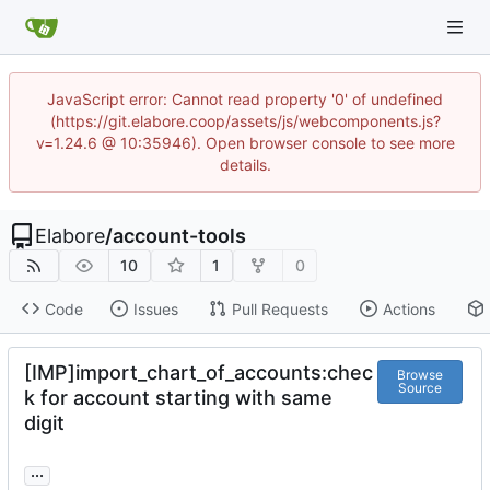
JavaScript error: Cannot read property '0' of undefined
(https://git.elabore.coop/assets/js/webcomponents.js?
v=1.24.6 @ 10:35946). Open browser console to see more
details.
Elabore
/
account-tools
10
1
0
Code
Issues
Pull Requests
Actions
[IMP]import_chart_of_accounts:chec
Browse
Source
k for account starting with same
digit
...