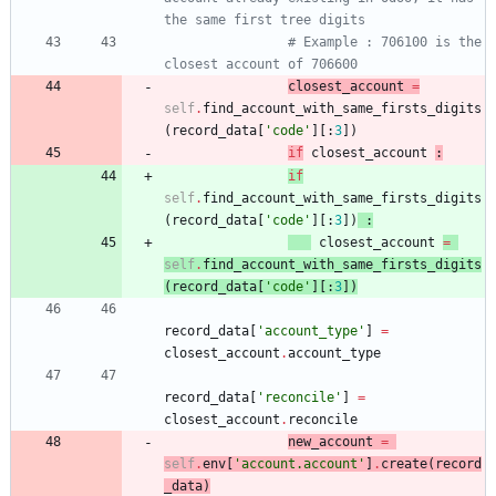
the same first tree digits
# Example : 706100 is the 
closest account of 706600
closest_account
=
self
.
find_account_with_same_firsts_digits
(
record_data
[
'
code
'
]
[
:
3
]
)
if
closest_account
:
if
self
.
find_account_with_same_firsts_digits
(
record_data
[
'
code
'
]
[
:
3
]
)
:
closest_account
=
self
.
find_account_with_same_firsts_digits
(
record_data
[
'
code
'
]
[
:
3
]
)
record_data
[
'
account_type
'
]
=
closest_account
.
account_type
record_data
[
'
reconcile
'
]
=
closest_account
.
reconcile
new_account
=
self
.
env
[
'
account.account
'
]
.
create
(
record
_data
)