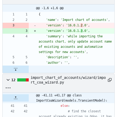
@@ -1,6 +1,6 @@
{
'
name
'
:
'
Import chart of accounts
'
,
'
version
'
:
'
16.0.1.
2
.0
'
,
'
version
'
:
'
16.0.1.
3
.0
'
,
'
summary
'
:
'
while importing the 
accounts chart, only update account name  
of existing accounts and automatise 
settings for new accounts
'
,
'
description
'
:
'
'
,
'
author
'
:
'
'
,
import_chart_of_accounts/wizard/impo
12
rt_coa_wizard.py
@@ -41,11 +41,17 @@ class 
ImportCoaWizard(models.TransientModel):
else
:
# find the closest 
account already existing in Odoo, it has 