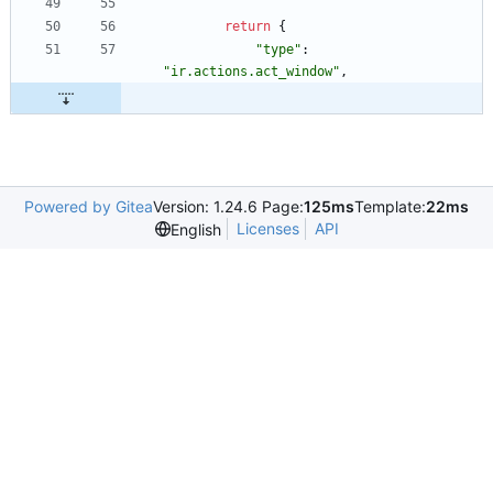
return
{
"
type
"
:
"
ir.actions.act_window
"
,
Powered by Gitea
Version: 1.24.6 Page:
125ms
Template:
22ms
Licenses
API
English